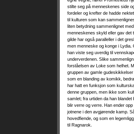
stilte seg på menneskenes side og b
fordeler og krefter de hadde nekte
til kulturen som kan sammenligne
liten betydning sammenlignet med i
menneskenes skyld eller gav det 
gilde har også paralleller i det g
men menneske og konge i Lydia.
han viste seg uverdig til vennskapet
underverdenen. Slike sammenligning
forståelsen av Loke som helhet.
gruppen av gamle gudeskikkelser 
som en blanding av komikk, bedrag
har hatt en funksjon som kulturska
denne gruppen, men ikke som kult
samlet; fra urtiden da han blandet
blir verre og verre. Han ender opp
jotnene i den avgjørende kamp. 
hovedfiende, og som en legemliggj
til Ragnarok.