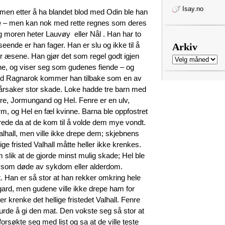
Isay.no
 men etter å ha blandet blod med Odin ble han
e – men kan nok med rette regnes som deres
g moren heter Lauvøy eller Nål . Han har to
Arkiv
seende er han fager. Han er slu og ikke til å
 for æsene. Han gjør det som regel godt igjen
Arkiv
dene, og viser seg som gudenes fiende – og
 Ved Ragnarok kommer han tilbake som en av
rårsaker stor skade. Loke hadde tre barn med
re, Jormungand og Hel. Fenre er en ulv,
, og Hel en fæl kvinne. Barna ble oppfostret
erede da at de kom til å volde dem mye vondt.
 Valhall, men ville ikke drepe dem; skjebnens
ige fristed Valhall måtte heller ikke krenkes.
 slik at de gjorde minst mulig skade; Hel ble
lle som døde av sykdom eller alderdom.
. Han er så stor at han rekker omkring hele
gard, men gudene ville ikke drepe ham for
er krenke det hellige fristedet Valhall. Fenre
 turde å gi den mat. Den vokste seg så stor at
rsøkte seg med list og sa at de ville teste