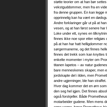
støtte teorier om at han bør settes
vekstguddommer, men fra en videre s
fra denne gruppen. En kan legge m
opprinnelig kan ha vært en dødsgu
Andre forklaringer går ut på at ha
vesen, og at han først senere har
Loke under ett, synes en tilknytnin
finnes ikke noe spor etter religiø
på at han har hatt helligdommer n
sørgermanerne, og det finnes heller
finnes det trekk som kan knyttes t
enkelte momenter i myter om Prom
titanen Iapetos – av natur gudene
bare menneskenes skaper, men er 
jordskapte del i ilden, men Promet
andre ugjerninger, ble han straffet
Hver dag kommer det en ørn som s
den seg hel igjen. Det finnes abs
også forskjeller. Både Prometheus
motarbeider gudene. Men mens den
egne vegne, hører Prometheus hje