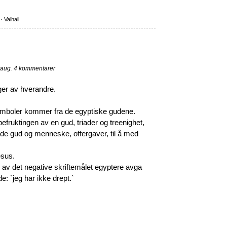
·
Valhall
laug
.
4 kommentarer
nger av hverandre.
 symboler kommer fra de egyptiske gudene.
efruktingen av en gud, triader og treenighet,
e gud og menneske, offergaver, til å med
esus.
 av det negative skriftemålet egyptere avga
e: `jeg har ikke drept.`