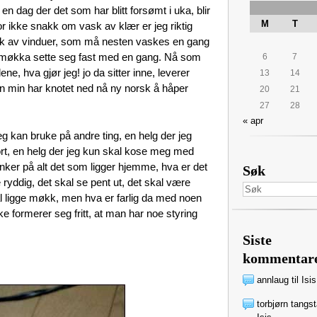
t en dag der det som har blitt forsømt i uka, blir
M
T
 for ikke snakk om vask av klær er jeg riktig
ask av vinduer, som må nesten vaskes en gang
r møkka sette seg fast med en gang. Nå som
6
7
ne, hva gjør jeg! jo da sitter inne, leverer
13
14
en min har knotet ned nå ny norsk å håper
20
21
27
28
« apr
eg kan bruke på andre ting, en helg der jeg
bort, en helg der jeg kun skal kose meg med
 tenker på alt det som ligger hjemme, hva er det
Søk
 ryddig, det skal se pent ut, det skal være
kal ligge møkk, men hva er farlig da med noen
 formerer seg fritt, at man har noe styring
Siste
kommentar
annlaug
til
Isis
torbjørn tangs