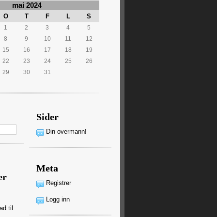
mai 2024
O
T
F
L
S
1
2
3
4
5
8
9
10
11
12
15
16
17
18
19
22
23
24
25
26
29
30
31
Sider
Din overmann!
Meta
er
Registrer
Logg inn
tad
til