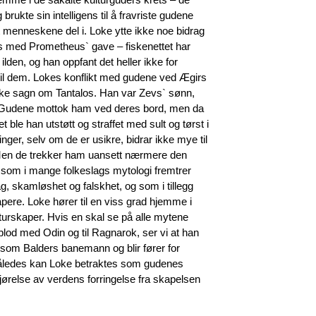
rukte sin intelligens til å fravriste gudene
t menneskene del i. Loke ytte ikke noe bidrag
s med Prometheus` gave – fiskenettet har
lden, og han oppfant det heller ikke for
til dem. Lokes konflikt med gudene ved Ægirs
reske sagn om Tantalos. Han var Zevs` sønn,
 Gudene mottok ham ved deres bord, men da
 ble han utstøtt og straffet med sult og tørst i
er, selv om de er usikre, bidrar ikke mye til
 Men de trekker ham uansett nærmere den
som i mange folkeslags mytologi fremtrer
, skamløshet og falskhet, og som i tillegg
pere. Loke hører til en viss grad hjemme i
urskaper. Hvis en skal se på alle mytene
 blod med Odin og til Ragnarok, ser vi at han
 som Balders banemann og blir fører for
Således kan Loke betraktes som gudenes
ørelse av verdens forringelse fra skapelsen