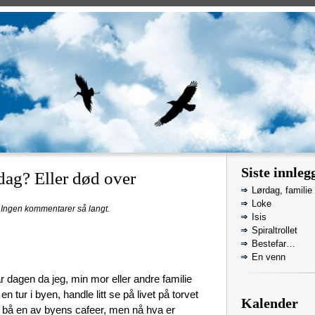
Siste innleg
dag? Eller død over
Lørdag, familie
Loke
.
Ingen kommentarer så langt.
Isis
Spiraltrollet
Bestefar…
En venn
r dagen da jeg, min mor eller andre familie
ur i byen, handle litt se på livet på torvet
Kalender
ke bå en av byens cafeer, men nå hva er