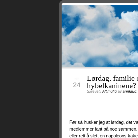
Lørdag, familie 
apr
24
hybelkaninene?
Skrevet i
Alt mulig
av
annlaug
Før så husker jeg at lørdag, det va
medlemmer fant på noe sammen, en t
eller rett å slett en napoleons ka