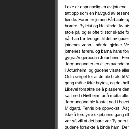
Loke er opprinnelig en av jotnene,
tatt opp som en halvgud av æsen
fiende. Faren er jotnen Fårbaute o
brødre, Byleist og Helblinde. Av ut
stole på, og er ofte til stor skade
når han blir tvunget til det av gu
jotnenes venn – når det gjelder.
jotnenes førere, og barna hans fo
gygra Angerboda i Jotunheim: Fen
Jormungand er en eiterspyende orm
i Jotunheim, og gudene visste all
Odin sørget for at de ble brakt til
gang måtte ikke brytes, og det hell
Likevel forsøkte de å plassere dem
satt ned i Nivlheim for å motta a
Jormungand ble kastet ned i havet
Midgard. Fenris ble oppvokst i Ås
ikke å forstyrre skjebnens gang ell
var så vill at det bare var Ty som
gudene forsøkte å binde ham. De fo