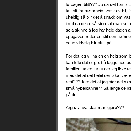
lørdagen blitt??? Jo da det har blit
tatt alt fra husarbeid, vask av bil,
uheldig så blir det å snakk om v
i md da de er så store at man se
sola skinne å jeg har hele dagen ale
oppgaver, retter en stil som sønn
dette virkelig blir slutt på!
For det jeg vil ha en en helg som j
kan føle det er greit å legge noe 
familien, ta en tur ut der jeg ikke
med det at det heletiden skal være
rent??? ikke det at jeg sier det s
små hybelkaniner? Så lenge de ikke
på det.
Argh… hva skal man gjøre???