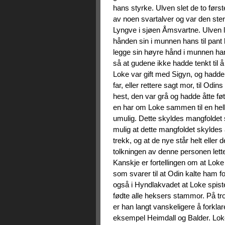
hans styrke. Ulven slet de to førs
av noen svartalver og var den st
Lyngve i sjøen Åmsvartne. Ulven lo
hånden sin i munnen hans til pant 
legge sin høyre hånd i munnen hans
så at gudene ikke hadde tenkt til å
Loke var gift med Sigyn, og hadd
far, eller rettere sagt mor, til Odi
hest, den var grå og hadde åtte føt
en har om Loke sammen til en helhe
umulig. Dette skyldes mangfoldet s
mulig at dette mangfoldet skyldes 
trekk, og at de nye står helt eller 
tolkningen av denne personen lette
Kanskje er fortellingen om at Loke
som svarer til at Odin kalte ham f
også i Hyndlakvadet at Loke spiste
fødte alle heksers stammor. På tros
er han langt vanskeligere å forkla
eksempel Heimdall og Balder. Lokes