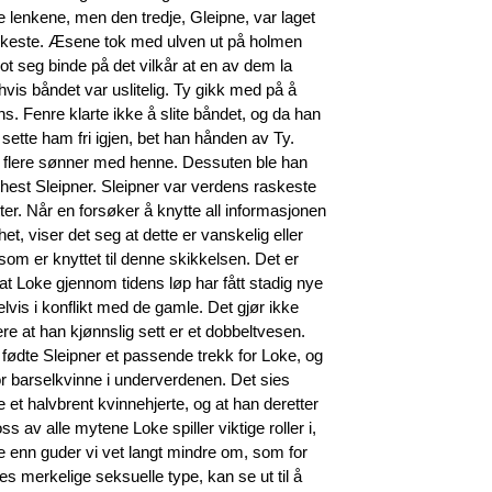
te lenkene, men den tredje, Gleipne, var laget
erkeste. Æsene tok med ulven ut på holmen
t seg binde på det vilkår at en av dem la
hvis båndet var uslitelig. Ty gikk med på å
. Fenre klarte ikke å slite båndet, og da han
 sette ham fri igjen, bet han hånden av Ty.
e flere sønner med henne. Dessuten ble han
ns hest Sleipner. Sleipner var verdens raskeste
ter. Når en forsøker å knytte all informasjonen
t, viser det seg at dette er vanskelig eller
om er knyttet til denne skikkelsen. Det er
at Loke gjennom tidens løp har fått stadig nye
delvis i konflikt med de gamle. Det gjør ikke
re at han kjønnslig sett er et dobbeltvesen.
 fødte Sleipner et passende trekk for Loke, og
or barselkvinne i underverdenen. Det sies
 et halvbrent kvinnehjerte, og at han deretter
s av alle mytene Loke spiller viktige roller i,
re enn guder vi vet langt mindre om, som for
 merkelige seksuelle type, kan se ut til å