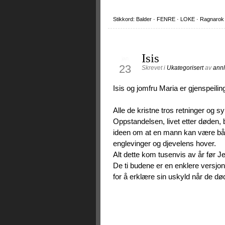
Stikkord:
Balder
·
FENRE
·
LOKE
·
Ragnarok
Isis
jan
23
Skrevet i
Ukategorisert
av
ann
Isis og jomfru Maria er gjenspeili
Alle de kristne tros retninger og
Oppstandelsen, livet etter døden, b
ideen om at en mann kan være båd
englevinger og djevelens hover.
Alt dette kom tusenvis av år før J
De ti budene er en enklere versjon
for å erklære sin uskyld når de død