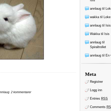
Isis
annlaug
til
Lok
wakka
til
Loke
annlaug
til
Isis
Wakka
til
Isis
annlaug
til
Spiraltrollet
annlaug
til
En 
Meta
Registrer
Logg inn
nnlaug
.
2 kommentarer
Entries
RSS
Comments
RS