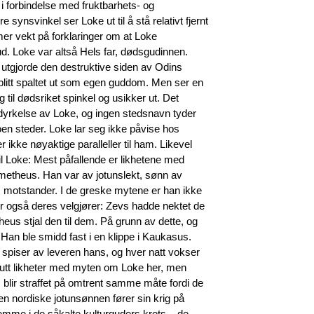
 i forbindelse med fruktbarhets- og
ynsvinkel ser Loke ut til å stå relativt fjernt
er vekt på forklaringer om at Loke
d. Loke var altså Hels far, dødsgudinnen.
n utgjorde den destruktive siden av Odins
 blitt spaltet ut som egen guddom. Men ser en
g til dødsriket spinkel og usikker ut. Det
s dyrkelse av Loke, og ingen stedsnavn tyder
oen steder. Loke lar seg ikke påvise hos
 ikke nøyaktige paralleller til ham. Likevel
il Loke: Mest påfallende er likhetene med
etheus. Han var av jotunslekt, sønn av
s motstander. I de greske mytene er han ikke
også deres velgjører: Zevs hadde nektet de
heus stjal den til dem. På grunn av dette, og
. Han ble smidd fast i en klippe i Kaukasus.
piser av leveren hans, og hver natt vokser
olutt likheter med myten om Loke her, men
 blir straffet på omtrent samme måte fordi de
 nordiske jotunsønnen fører sin krig på
mme i de såkalte kulturguders krets – de