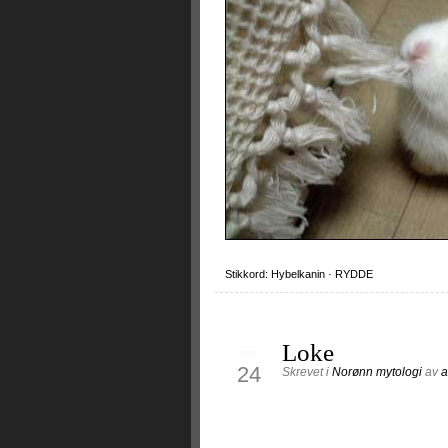
Stikkord:
Hybelkanin
·
RYDDE
Loke
mar
24
Skrevet i
Norønn mytologi
av
a